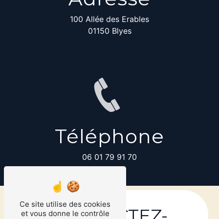
100 Allée des Erables
01150 Blyes
Téléphone
06 01 79 91 70
Ce site utilise des cookies
CONTACTEZ-
et vous donne le contrôle