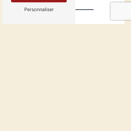
Personnaliser
Vous n'êtes pas un
robot, veuillez répondre
à cette question :
combien font cinq plus