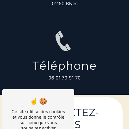
01150 Blyes
Téléphone
06 01 79 91 70
CONTACTEZ-
Ce site utilise des cookies
et vous donne le contrôle
NOUS
sur ceux que vous
souhaitez activer