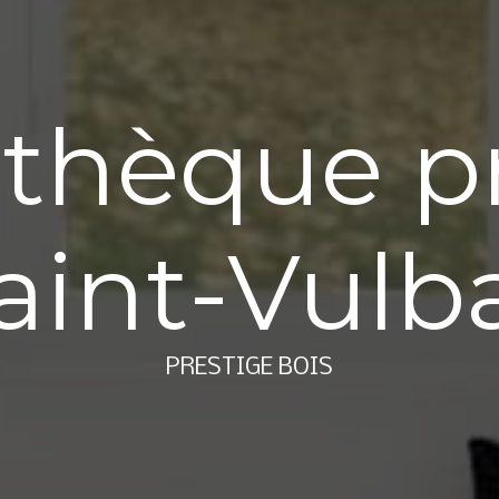
othèque p
aint-Vulb
PRESTIGE BOIS