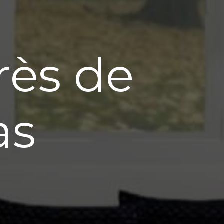
rès de
as