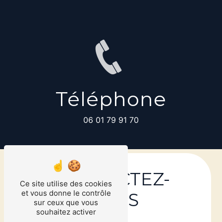
Téléphone
06 01 79 91 70
CONTACTEZ-
Ce site utilise des cookies
et vous donne le contrôle
NOUS
sur ceux que vous
souhaitez activer