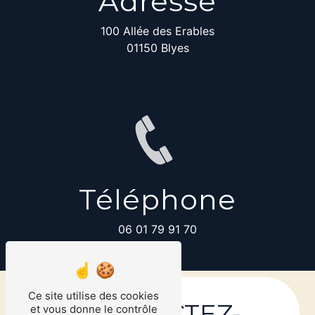
Adresse
100 Allée des Erables
01150 Blyes
Téléphone
06 01 79 91 70
Ce site utilise des cookies
CONTACTEZ-
et vous donne le contrôle